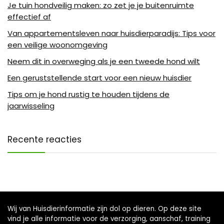
Je tuin hondveilig maken: zo zet je je buitenruimte
effectief af
Van appartementsleven naar huisdierparadijs: Tips voor
een veilige woonomgeving
Neem dit in overweging als je een tweede hond wilt
Een geruststellende start voor een nieuw huisdier
Tips om je hond rustig te houden tijdens de
jaarwisseling
Recente reacties
Wij van Huisdierinformatie zijn dol op dieren. Op deze site
vind je alle informatie voor de verzorging, aanschaf, training