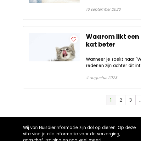
16 september 2023
Waarom likt een 
kat beter
Wanneer je zoekt naar "Wa
redenen zijn achter dit in
4 augustus 2023
1
2
3
Wij van Huisdierinformatie zijn dol op dieren. Op deze
site vind je alle informatie voor de verzorging,
aanschaf, training en nog veel meer!