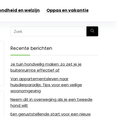
ndheid en welzijn
Oppas en vakantie
Recente berichten
Je tuin hondveilig maken: zo zet je je
buitenruimte effectief af
Van appartementsleven naar
huisdierparadijs: Tips voor een veilige
woonomgeving
Neem dit in overweging als je een tweede
hond wilt
Een geruststellende start voor een nieuw