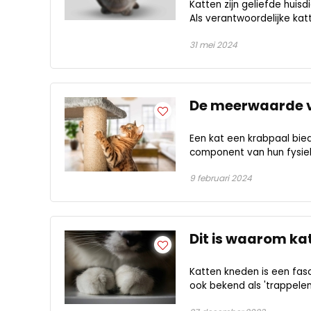
Katten zijn geliefde hui
Als verantwoordelijke kat
31 mei 2024
De meerwaarde v
Een kat een krabpaal bied
component van hun fysieke 
9 februari 2024
Dit is waarom ka
Katten kneden is een fasc
ook bekend als 'trappelen'