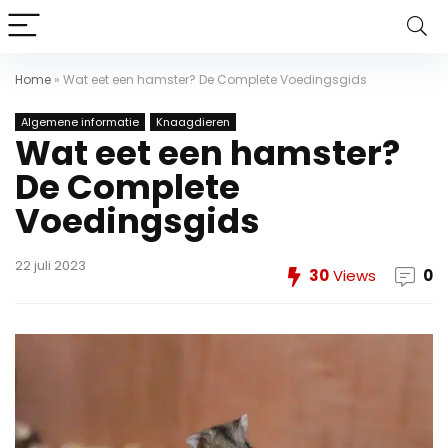
Home
»
Wat eet een hamster? De Complete Voedingsgids
Algemene informatie
Knaagdieren
Wat eet een hamster?
De Complete
Voedingsgids
22 juli 2023
30
Views
0