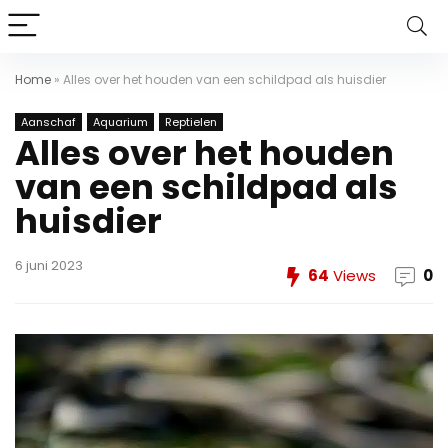
Home
»
Alles over het houden van een schildpad als huisdier
Aanschaf
Aquarium
Reptielen
Alles over het houden
van een schildpad als
huisdier
6 juni 2023
64
Views
0