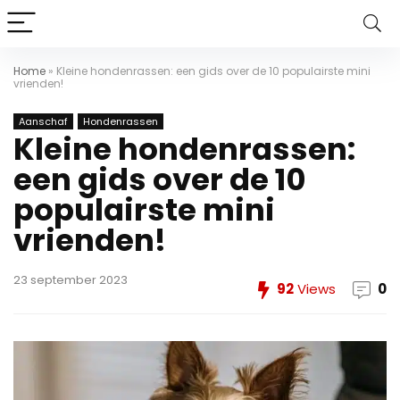
Home
»
Kleine hondenrassen: een gids over de 10 populairste mini
vrienden!
Aanschaf
Hondenrassen
Kleine hondenrassen:
een gids over de 10
populairste mini
vrienden!
23 september 2023
92
Views
0