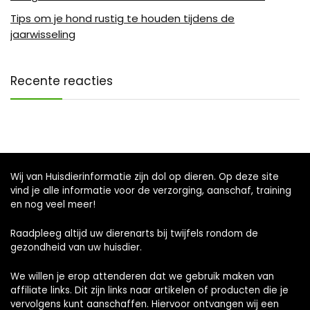
Tips om je hond rustig te houden tijdens de
jaarwisseling
Recente reacties
Wij van Huisdierinformatie zijn dol op dieren. Op deze site
vind je alle informatie voor de verzorging, aanschaf, training
en nog veel meer!
Raadpleeg altijd uw dierenarts bij twijfels rondom de
gezondheid van uw huisdier.
We willen je erop attenderen dat we gebruik maken van
affiliate links. Dit zijn links naar artikelen of producten die je
vervolgens kunt aanschaffen. Hiervoor ontvangen wij een