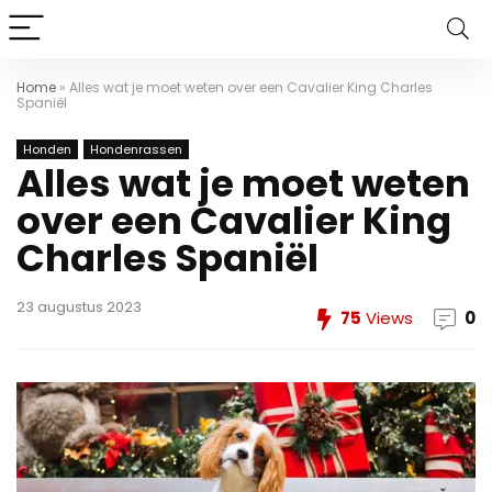
Home
»
Alles wat je moet weten over een Cavalier King Charles
Spaniël
Honden
Hondenrassen
Alles wat je moet weten
over een Cavalier King
Charles Spaniël
23 augustus 2023
75
Views
0