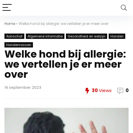
Home
»
Welke hond bij allergie: we vertellen je er meer over
Aanschaf
Algemene informatie
Gezondheid en welzijn
Honden
Hondenrassen
Welke hond bij allergie:
we vertellen je er meer
over
14 september 2023
30
Views
0