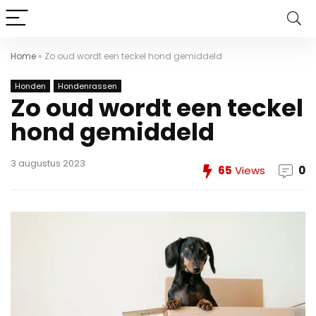
Home
»
Zo oud wordt een teckel hond gemiddeld
Honden
Hondenrassen
Zo oud wordt een teckel
hond gemiddeld
3 augustus 2023
65
Views
0