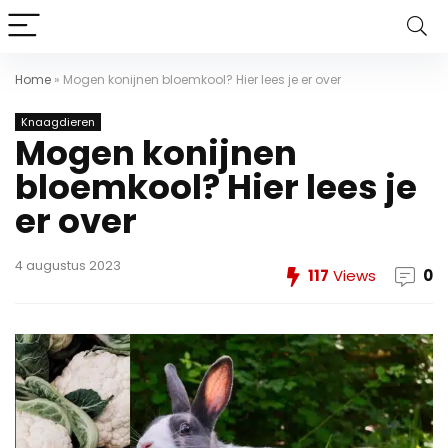
Home
»
Mogen konijnen bloemkool? Hier lees je er over
Knaagdieren
Mogen konijnen
bloemkool? Hier lees je
er over
4 augustus 2023
117
Views
0