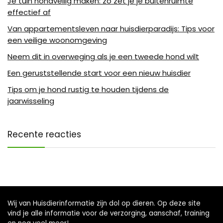
Je tuin hondveilig maken: zo zet je je buitenruimte
effectief af
Van appartementsleven naar huisdierparadijs: Tips voor
een veilige woonomgeving
Neem dit in overweging als je een tweede hond wilt
Een geruststellende start voor een nieuw huisdier
Tips om je hond rustig te houden tijdens de
jaarwisseling
Recente reacties
Wij van Huisdierinformatie zijn dol op dieren. Op deze site
vind je alle informatie voor de verzorging, aanschaf, training