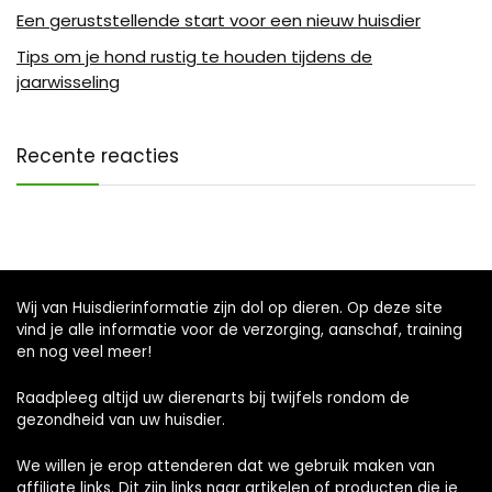
Een geruststellende start voor een nieuw huisdier
Tips om je hond rustig te houden tijdens de
jaarwisseling
Recente reacties
Wij van Huisdierinformatie zijn dol op dieren. Op deze site
vind je alle informatie voor de verzorging, aanschaf, training
en nog veel meer!
Raadpleeg altijd uw dierenarts bij twijfels rondom de
gezondheid van uw huisdier.
We willen je erop attenderen dat we gebruik maken van
affiliate links. Dit zijn links naar artikelen of producten die je