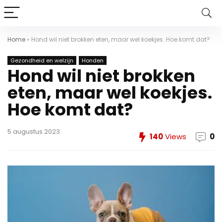
Home
»
Hond wil niet brokken eten, maar wel koekjes. Hoe komt dat?
Gezondheid en welzijn
Honden
Hond wil niet brokken
eten, maar wel koekjes.
Hoe komt dat?
5 augustus 2023
140
Views
0