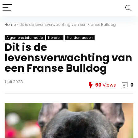
Home
»
Dit is de levensverwachting van een Franse Bulldog
Algemene informatie
Honden
Hondenrassen
Dit is de
levensverwachting van
een Franse Bulldog
1 juli 2023
60
Views
0