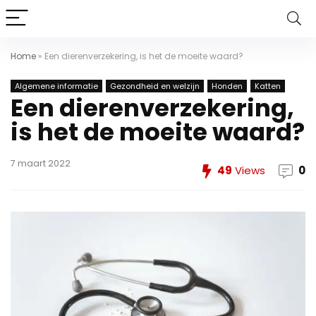
Home
»
Een dierenverzekering, is het de moeite waard?
Algemene informatie
Gezondheid en welzijn
Honden
Katten
Een dierenverzekering,
is het de moeite waard?
7 maart 2022
49
Views
0