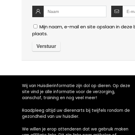
Mijn naam, e-mail en site opslaan in deze
plaats.
Wij van Huisdierinformatie zijn dol op dieren. Op deze
site vind je alle informatie voor de verzorging,
aanschaf, training en nog veel meer!
Raadpleeg altijd uw dierenarts bij twijfels rondom de
gezondheid van uw huisdier.
We willen je erop attenderen dat we gebruik maken