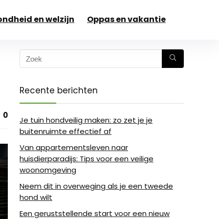
ndheid en welzijn
Oppas en vakantie
Recente berichten
0
Je tuin hondveilig maken: zo zet je je
buitenruimte effectief af
Van appartementsleven naar
huisdierparadijs: Tips voor een veilige
woonomgeving
Neem dit in overweging als je een tweede
hond wilt
Een geruststellende start voor een nieuw