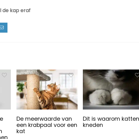
l de kap eraf
je
De meerwaarde van
Dit is waarom katte
een krabpaal voor een
kneden
n
kat
nen