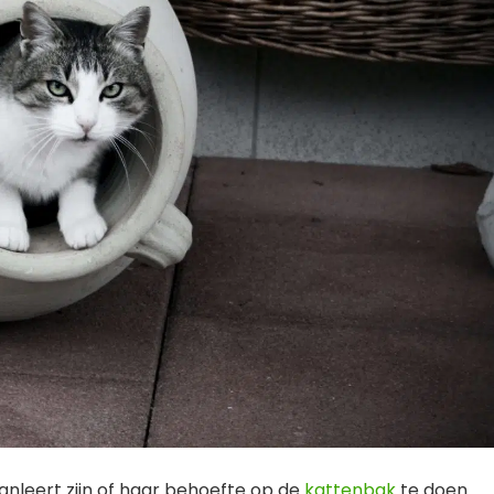
aanleert zijn of haar behoefte op de
kattenbak
te doen.