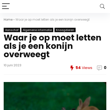
Home
»
Waar je op moet letten als je een konijn overweegt
Aanschaf
Algemene informatie
Knaagdieren
Waar je op moet letten
als je een konijn
overweegt
10 juni 2023
54
Views
0