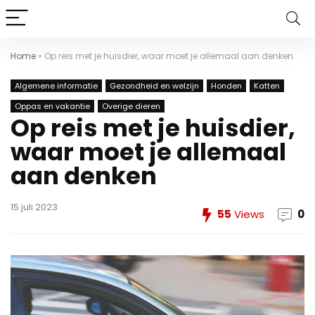
Home
»
Op reis met je huisdier, waar moet je allemaal aan denken
Algemene informatie
Gezondheid en welzijn
Honden
Katten
Oppas en vakantie
Overige dieren
Op reis met je huisdier,
waar moet je allemaal
aan denken
15 juli 2023
55
Views
0