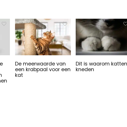
je
De meerwaarde van
Dit is waarom katte
een krabpaal voor een
kneden
n
kat
nen