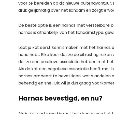
voor te bereiden op dit nieuwe buitenavontuur. 
druk gelijkmatig over het lichaam en zorgt ervoo
De beste optie is een harnas met verstelbare 
harnas is afhankelijk van het lichaamstype, gew
Laat je kat eerst kennismaken met het harnas en 
hand hebt. Elke keer dat ze de uitrusting ruiken 
dat ze een positieve associatie hebben met het h
Als de kat een negatieve associatie heeft met het
harnas probeert te bevestigen, wat wandelen ei
behendig en snel. Dit wil je dus graag voorkome
Harnas bevestigd, en nu?
Als je kat vertrouwd is met het dragen van he