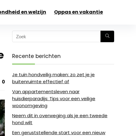
ndheid en welzijn
Oppas en vakantie
e
Recente berichten
Je tuin hondveilig maken: zo zet je je
buitenruimte effectief af
0
Van appartementsleven naar
huisdierparadijs: Tips voor een veilige
woonomgeving
Neem dit in overweging als je een tweede
hond wilt
Een geruststellende start voor een nieuw