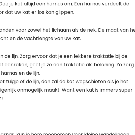
Doe je kat altijd een harnas om. Een harnas verdeelt de
r dat uw kat er los kan glippen.
banden voor zowel het lichaam als de nek. De maat van h
icht en de vachtlengte van uw kat.
de lijn. Zorg ervoor dat je een lekkere traktatie bij de
of aanraken, geef je ze een traktatie als beloning. Zo zorg 
arnas en de lijn.
 tuigje of de lijn, dan zal de kat wegschieten als je het
genlijk onmogelijk maakt. Want een kat is immers super
n!
t harnas, kun je hem meenemen voor kleine wandelingen