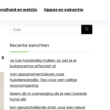
ndheid en welzijn
Oppas en vakantie
Recente berichten
0
Je tuin hondveilig maken: zo zet je je
buitenruimte effectief af
Van appartementsleven naar
huisdierparadijs: Tips voor een veilige
woonomgeving
Neem dit in overweging als je een tweede
hond wilt
Een geruststellende start voor een nieuw