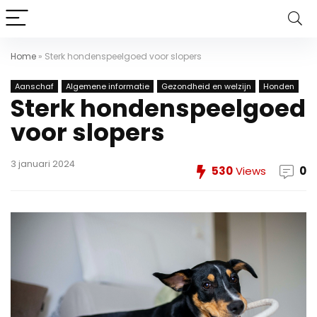
Home
»
Sterk hondenspeelgoed voor slopers
Aanschaf
Algemene informatie
Gezondheid en welzijn
Honden
Sterk hondenspeelgoed
voor slopers
3 januari 2024
530
Views
0